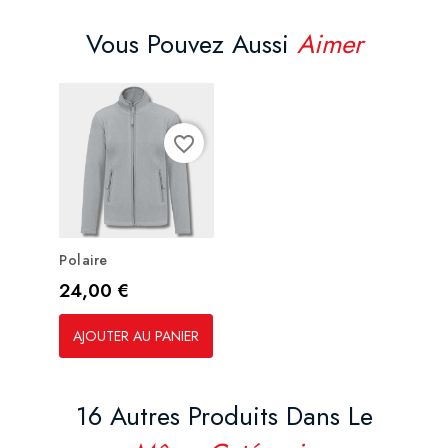
Vous Pouvez Aussi
Aimer
favorite_border
Polaire
Prix
24,00 €
AJOUTER AU PANIER
16 Autres Produits Dans Le