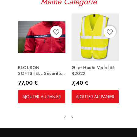
Même Catégorie
favorite_border
favorite_border
BLOUSON
Gilet Haute Visibilité
Tabl
SOFTSHELL Sécurité...
R202X
Prix
30,
Prix
Prix
77,00 €
7,40 €
AJO
AJOUTER AU PANIER
AJOUTER AU PANIER