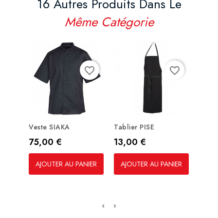
16 Autres Produits Dans Le
Même Catégorie
favorite_border
favorite_border
Veste SIAKA
Tablier PISE
Sac 
Prix
Prix
Prix
75,00 €
13,00 €
45,
AJOUTER AU PANIER
AJOUTER AU PANIER
AJO