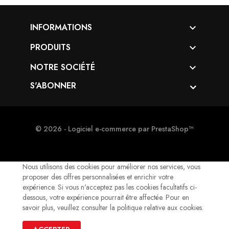
INFORMATIONS

PRODUITS

NOTRE SOCIÉTÉ

S'ABONNER
© 2026 - Logiciel e-commerce par PrestaShop™
Nous utilisons des cookies pour améliorer nos services, vous
proposer des offres personnalisées et enrichir votre
expérience. Si vous n'acceptez pas les cookies facultatifs ci-
dessous, votre expérience pourrait être affectée. Pour en
savoir plus, veuillez consulter la politique relative aux cookies.