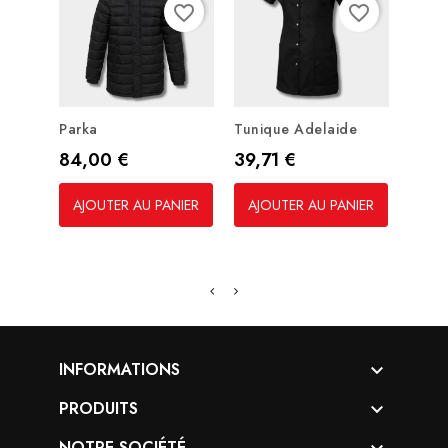
favorite_border
favorite_border
Parka
Tunique Adelaide
Chau
Prix
Prix
Prix
84,00 €
39,71 €
82,
AJOUTER AU PANIER
AJOUTER AU PANIER
AJO
INFORMATIONS

PRODUITS

NOTRE SOCIÉTÉ