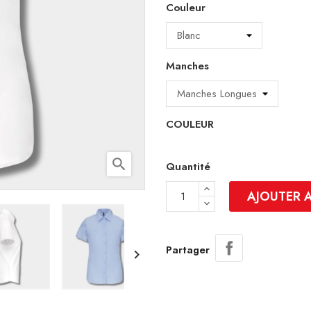
Couleur
Manches
COULEUR
search
Quantité
AJOUTER 
Partager
