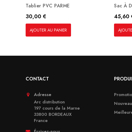
Tablier PVC PARME
Sac À 
Prix
Prix
30,00 €
45,60 
AJOUTER AU PANIER
AJOUTE
CONTACT
PRODUI
Adresse
Promotio
Arc distribution
Nouveaux
197 cours de la Marne
Meilleur
33800 BORDEAUX
France
Écrivez-nous