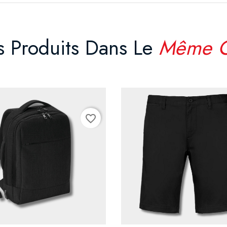
s Produits Dans Le
Même C
favorite_border