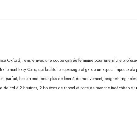
ise Oxford, revisité avec une coupe cintrée féminine pour une allure professio
c traitement Easy Care, qui facilite le repassage et garde un aspect impeccable 
ment parfait, bas arrondi pour plus de liberté de mouvement, poignets réglables
ed de col à 2 boutons, 2 boutons de rappel et patte de manche indéchirable : un