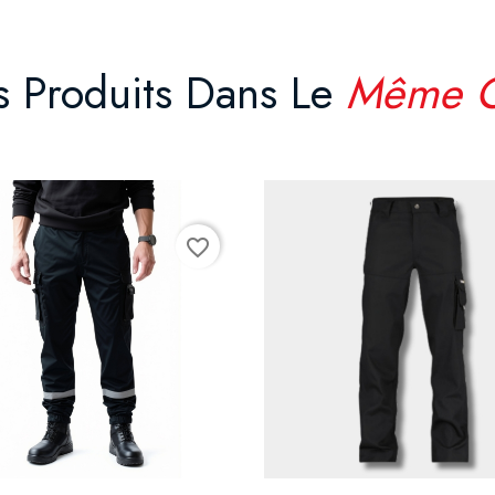
s Produits Dans Le
Même C
favorite_border