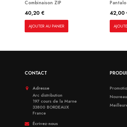
Combinaison ZIP
Pantal
Prix
Prix
40,20 €
42,00 
AJOUTER AU PANIER
AJOUTE
CONTACT
PRODUI
Adresse
Promotio
Arc distribution
Nouveaux
197 cours de la Marne
Meilleur
33800 BORDEAUX
France
Écrivez-nous