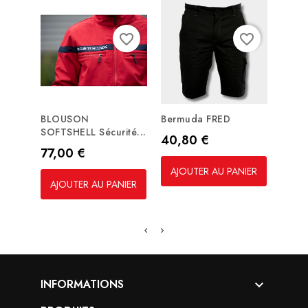
favorite_border
favorite_border
BLOUSON
Bermuda FRED
Polai
SOFTSHELL Sécurité...
Prix
Prix
40,80 €
24,
Prix
77,00 €
AJOUTER AU PANIER
AJO
AJOUTER AU PANIER
INFORMATIONS
