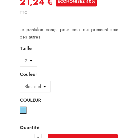
21,24 €
ÉCONOMISEZ 40%
TTC
Le pantalon conçu pour ceux qui prennent soin
des autres.
Taille
Couleur
COULEUR
Bleu
ciel
Quantité