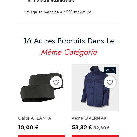
Conseil d'entretien :
Lavage en machine à 40°C maximum
16 Autres Produits Dans Le
Même Catégorie
-35%
favorite_border
favorite_border
Calot ATLANTA
Veste OVERMAX
Pant
Prix
Prix
Prix de base
Prix
10,00 €
53,82 €
75,0
82,80 €