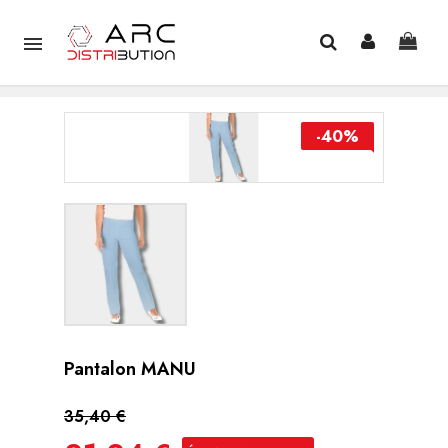

-40%
Pantalon MANU
35,40 €