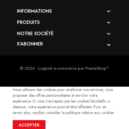
INFORMATIONS

PRODUITS

NOTRE SOCIÉTÉ

S'ABONNER
© 2026 - Logiciel e-commerce par PrestaShop™
Nous utilisons des cookies pour améliorer nos services, vous
proposer des offres personnalisées et enrichir votre
expérience. Si vous n'acceptez pas les cookies facultatifs ci-
dessous, votre expérience pourrait être affectée. Pour en
savoir plus, veuillez consulter la politique relative aux cookies.
ACCEPTER