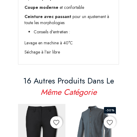
Coupe moderne
et confortable
Ceinture avec passant
pour un ajustement à
toute les morphologies
Conseils d'entretien :
Lavage en machine à 40°C
Séchage à l'air libre
16 Autres Produits Dans Le
Même Catégorie
-50%
favorite_border
favorite_border