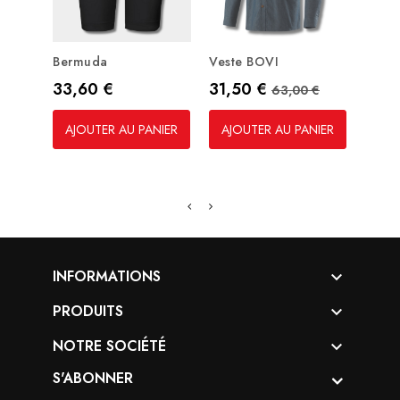
Bermuda
Veste BOVI
Comb
Prix
Prix
Prix de base
Prix
33,60 €
31,50 €
40,
63,00 €
AJOUTER AU PANIER
AJOUTER AU PANIER
AJO
INFORMATIONS

PRODUITS

NOTRE SOCIÉTÉ

S'ABONNER