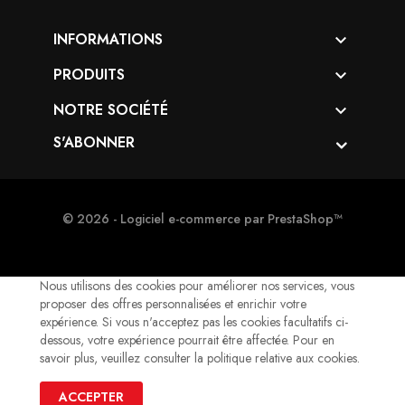
INFORMATIONS

PRODUITS

NOTRE SOCIÉTÉ

S'ABONNER
© 2026 - Logiciel e-commerce par PrestaShop™
Nous utilisons des cookies pour améliorer nos services, vous
proposer des offres personnalisées et enrichir votre
expérience. Si vous n'acceptez pas les cookies facultatifs ci-
dessous, votre expérience pourrait être affectée. Pour en
savoir plus, veuillez consulter la politique relative aux cookies.
ACCEPTER