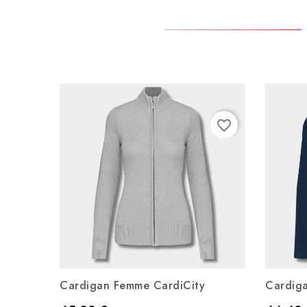
favorite_border
Cardigan Femme CardiCity
Cardig
Noir
Bleu
Gris