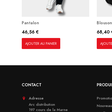
Pantalon
Blouson
Prix
Prix
46,56 €
68,40 
AJOUTER AU PANIER
AJOUTE
CONTACT
PRODUI
Adresse
Promotio
Arc distribution
Nouveaux
197 cours de la Marne