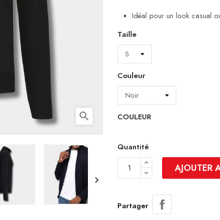
Idéal pour un look casual o
Taille
Couleur
search
COULEUR
Quantité
AJOUTER 

Partager