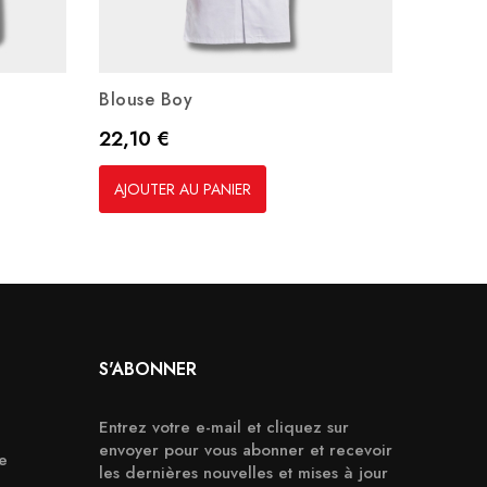
Blouse Boy
Parka
Prix
Prix
22,10 €
84,00
AJOUTER AU PANIER
AJOUT
S'ABONNER
Entrez votre e-mail et cliquez sur
envoyer pour vous abonner et recevoir
e
les dernières nouvelles et mises à jour