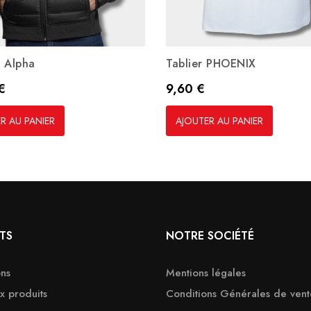
 Alpha
Tablier PHOENIX
Prix
€
9,60 €
R AU PANIER
AJOUTER AU PANIER
TS
NOTRE SOCIÉTÉ
ns
Mentions légales
 produits
Conditions Générales de vent