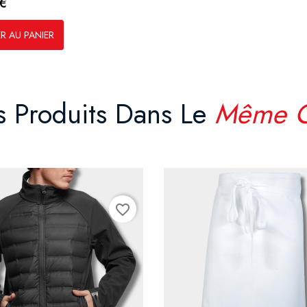
€
Marine
R AU PANIER
s Produits Dans Le
Même C
favorite_border