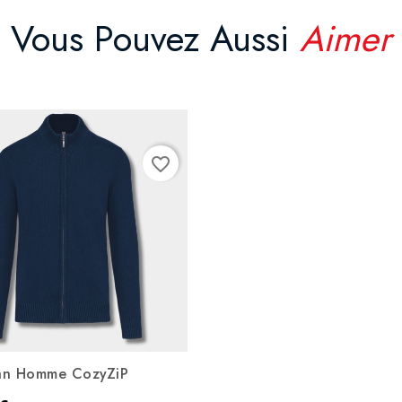
Vous Pouvez Aussi
Aimer
favorite_border
an Homme CozyZiP
Noir
Bleu