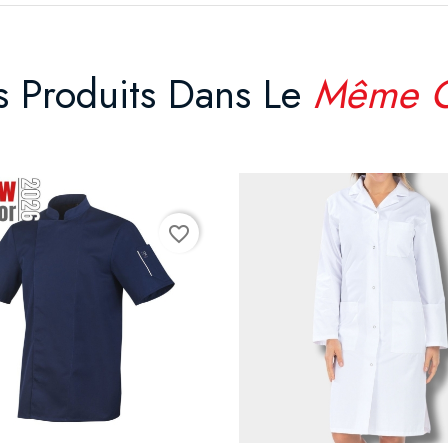
s Produits Dans Le
Même C
favorite_border