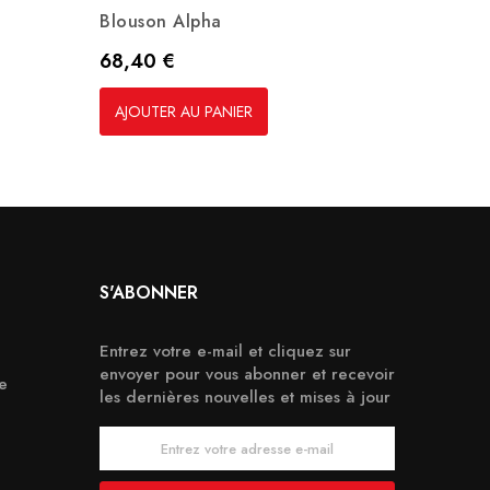
Blouson Alpha
Veste 
Prix
Prix
68,40 €
44,80
AJOUTER AU PANIER
AJOUT
S'ABONNER
Entrez votre e-mail et cliquez sur
envoyer pour vous abonner et recevoir
e
les dernières nouvelles et mises à jour