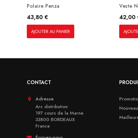
Polaire Penza
Veste 
Prix
Prix
43,80 €
42,00 
AJOUTER AU PANIER
AJOUTE
CONTACT
PRODUI
Adresse
Promotio
Arc distribution
Nouveaux
197 cours de la Marne
Meilleur
33800 BORDEAUX
France
Écrivez-nous