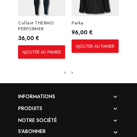
Collant THERMO
Parka
Doud
PERFORMER
Prix
Prix
96,00 €
44,
Prix
36,00 €
AJOUTER AU PANIER
AJO
AJOUTER AU PANIER
INFORMATIONS

PRODUITS

NOTRE SOCIÉTÉ

S'ABONNER