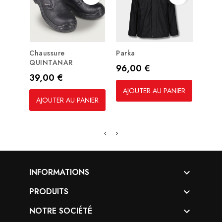
Chaussure
Parka
CHAU
QUINTANAR
Prix
Prix
96,00 €
107,
Prix
39,00 €
AJOUTER AU PANIER
AJO
AJOUTER AU PANIER
INFORMATIONS

PRODUITS

NOTRE SOCIÉTÉ
